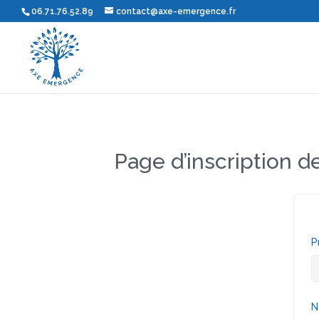
06.71.76.52.89
contact@axe-emergence.fr
Page d’inscription d
P
N