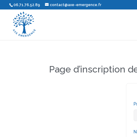
06.71.76.52.89
contact@axe-emergence.fr
Page d’inscription d
P
N